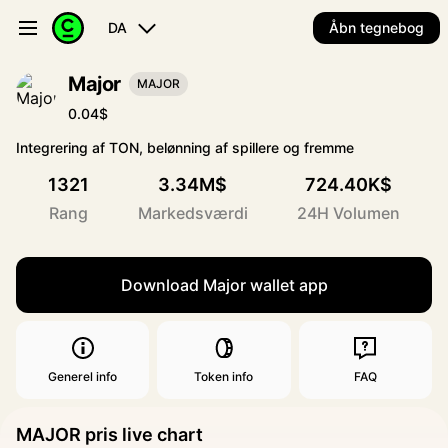
DA
Åbn tegnebog
Major
MAJOR
0.04$
Integrering af TON, belønning af spillere og fremme
1321
3.34M$
724.40K$
Rang
Markedsværdi
24H Volumen
Download Major wallet app
Generel info
Token info
FAQ
MAJOR pris live chart