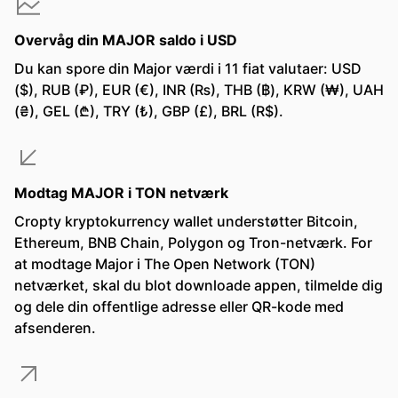
Overvåg din MAJOR saldo i USD
Du kan spore din Major værdi i 11 fiat valutaer: USD
($), RUB (₽), EUR (€), INR (₨), THB (฿), KRW (₩), UAH
(₴), GEL (₾), TRY (₺), GBP (£), BRL (R$).
Modtag MAJOR i TON netværk
Cropty kryptokurrency wallet understøtter Bitcoin,
Ethereum, BNB Chain, Polygon og Tron-netværk. For
at modtage Major i The Open Network (TON)
netværket, skal du blot downloade appen, tilmelde dig
og dele din offentlige adresse eller QR-kode med
afsenderen.