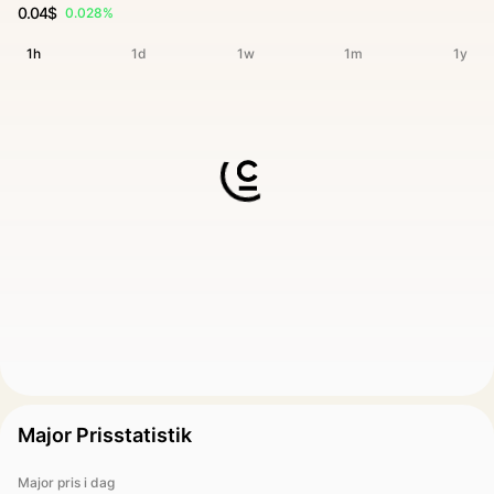
0.04$
0.028%
1h
1d
1w
1m
1y
Major Prisstatistik
Major pris i dag