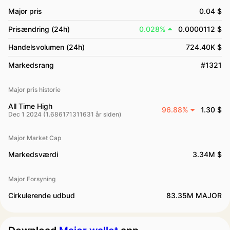
Major pris
0.04 $
Prisændring (24h)
0.028%
0.0000112 $
Handelsvolumen (24h)
724.40K $
Markedsrang
#1321
Major pris historie
All Time High
96.88%
1.30 $
Dec 1 2024 (1.686171311631 år siden)
Major Market Cap
Markedsværdi
3.34M $
Major Forsyning
Cirkulerende udbud
83.35M MAJOR