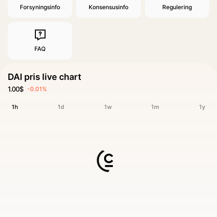
Forsyningsinfo
Konsensusinfo
Regulering
FAQ
DAI pris live chart
1.00$
-0.01%
1h
1d
1w
1m
1y