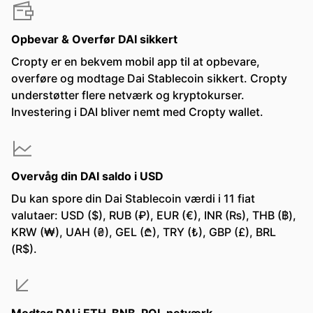
Opbevar & Overfør DAI sikkert
Cropty er en bekvem mobil app til at opbevare,
overføre og modtage Dai Stablecoin sikkert. Cropty
understøtter flere netværk og kryptokurser.
Investering i DAI bliver nemt med Cropty wallet.
Overvåg din DAI saldo i USD
Du kan spore din Dai Stablecoin værdi i 11 fiat
valutaer: USD ($), RUB (₽), EUR (€), INR (₨), THB (฿),
KRW (₩), UAH (₴), GEL (₾), TRY (₺), GBP (£), BRL
(R$).