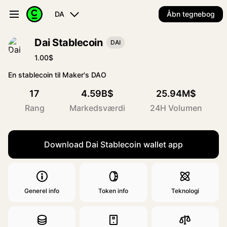
DA
Åbn tegnebog
Dai Stablecoin
DAI
1.00$
En stablecoin til Maker's DAO
17
4.59B$
25.94M$
Rang
Markedsværdi
24H Volumen
Download Dai Stablecoin wallet app
Generel info
Token info
Teknologi