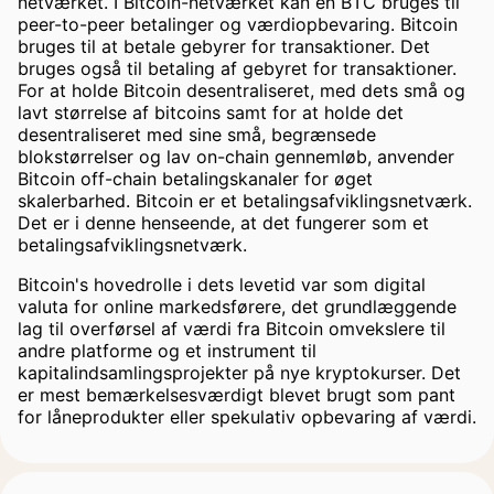
netværket. I Bitcoin-netværket kan en BTC bruges til
peer-to-peer betalinger og værdiopbevaring. Bitcoin
bruges til at betale gebyrer for transaktioner. Det
bruges også til betaling af gebyret for transaktioner.
For at holde Bitcoin desentraliseret, med dets små og
lavt størrelse af bitcoins samt for at holde det
desentraliseret med sine små, begrænsede
blokstørrelser og lav on-chain gennemløb, anvender
Bitcoin off-chain betalingskanaler for øget
skalerbarhed. Bitcoin er et betalingsafviklingsnetværk.
Det er i denne henseende, at det fungerer som et
betalingsafviklingsnetværk.
Bitcoin's hovedrolle i dets levetid var som digital
valuta for online markedsførere, det grundlæggende
lag til overførsel af værdi fra Bitcoin omvekslere til
andre platforme og et instrument til
kapitalindsamlingsprojekter på nye kryptokurser. Det
er mest bemærkelsesværdigt blevet brugt som pant
for låneprodukter eller spekulativ opbevaring af værdi.