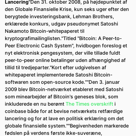
Lancering
"Den 31. oktober 2008, på højdepunktet af
den Globale Finansielle Krise, kun seks uger efter den
berygtede investeringsbank, Lehman Brothers,
erklærede konkurs, udgav pseudonymet Satoshi
Nakamoto Bitcoin-whitepaperet til
kryptografimailinglisten."Titled "Bitcoin: A Peer-to-
Peer Electronic Cash System", hvidbogen foreslog et
nyt elektronisk pengesystem, der ville tillade fuldt
peer-to-peer online betalinger uden afhængighed af
tillid til tredjeparter."Kort efter udgivelsen af
whitepaperet implementerede Satoshi Bitcoin-
softwaren som open-source kode.""Den 3. januar
2009 blev Bitcoin-netværket etableret med Satoshi
som minearbejder af Bitcoin's geneses blok, som
inkluderede en nu berømt
The Times overskrift
i
coinbase både for at bevise netværkets retfærdige
lancering og for at lave en politisk erklæring om det
globale finansielle system.""Begivenheden markerede
fødslen på verdens første ikke-suveræne,