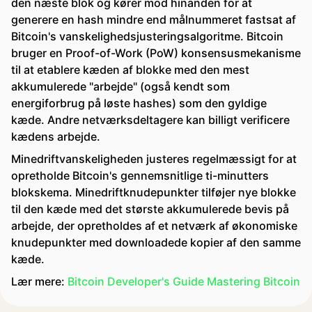
den næste blok og kører mod hinanden for at
generere en hash mindre end målnummeret fastsat af
Bitcoin's vanskelighedsjusteringsalgoritme. Bitcoin
bruger en Proof-of-Work (PoW) konsensusmekanisme
til at etablere kæden af blokke med den mest
akkumulerede "arbejde" (også kendt som
energiforbrug på løste hashes) som den gyldige
kæde. Andre netværksdeltagere kan billigt verificere
kædens arbejde.
Minedriftvanskeligheden justeres regelmæssigt for at
opretholde Bitcoin's gennemsnitlige ti-minutters
blokskema. Minedriftknudepunkter tilføjer nye blokke
til den kæde med det største akkumulerede bevis på
arbejde, der opretholdes af et netværk af økonomiske
knudepunkter med downloadede kopier af den samme
kæde.
Lær mere:
Bitcoin Developer's Guide
Mastering Bitcoin