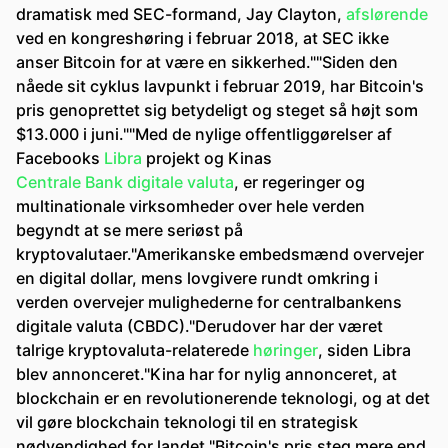
dramatisk med SEC-formand, Jay Clayton,
afslørende
ved en kongreshøring i februar 2018, at SEC ikke
anser Bitcoin for at være en sikkerhed.""Siden den
nåede sit cyklus lavpunkt i februar 2019, har Bitcoin's
pris genoprettet sig betydeligt og steget så højt som
$13.000 i juni.""Med de nylige offentliggørelser af
Facebooks
Libra
projekt og Kinas
Centrale Bank digitale valuta
, er regeringer og
multinationale virksomheder over hele verden
begyndt at se mere seriøst på
kryptovalutaer."Amerikanske embedsmænd overvejer
en digital dollar, mens lovgivere rundt omkring i
verden overvejer mulighederne for centralbankens
digitale valuta (CBDC)."Derudover har der været
talrige kryptovaluta-relaterede
høringer
, siden Libra
blev annonceret."Kina har for nylig annonceret, at
blockchain er en revolutionerende teknologi, og at det
vil gøre blockchain teknologi til en strategisk
nødvendighed for landet."Bitcoin's pris steg mere end