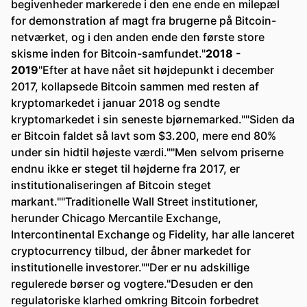
begivenheder markerede i den ene ende en milepæl
for demonstration af magt fra brugerne på Bitcoin-
netværket, og i den anden ende den første store
skisme inden for Bitcoin-samfundet."
2018 -
2019
"Efter at have nået sit højdepunkt i december
2017, kollapsede Bitcoin sammen med resten af
kryptomarkedet i januar 2018 og sendte
kryptomarkedet i sin seneste bjørnemarked.""Siden da
er Bitcoin faldet så lavt som $3.200, mere end 80%
under sin hidtil højeste værdi.""Men selvom priserne
endnu ikke er steget til højderne fra 2017, er
institutionaliseringen af Bitcoin steget
markant.""Traditionelle Wall Street institutioner,
herunder Chicago Mercantile Exchange,
Intercontinental Exchange og Fidelity, har alle lanceret
cryptocurrency tilbud, der åbner markedet for
institutionelle investorer.""Der er nu adskillige
regulerede børser og vogtere."Desuden er den
regulatoriske klarhed omkring Bitcoin forbedret