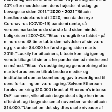
40% efter meddelelsen, dens højeste intradaglige
bevægelse siden 2011.""
2020 - 2021
""Bitcoin
handlede sidelæns ind i 2020, men da den nye
Coronavirus (COVID-19) pandemi ramte, så
verdensmarkederne de største fald siden mindst
boligkrisen i 2007-08.""Bitcoin undgik ikke faldet - på
mindre end 48 timer tabte den halvdelen af ​​sin værdi
og gik under $4.000 for første gang siden marts
2019.""Luckily for bitcoiners, bitcoin kom sig igen og
vendte tilbage til sin pris før pandemien på mindre end
en måned.""Bitcoin's opstigning og genopretning efter
marts-turbulensen tiltrak bredere medie- og
institutionel opmærksomhed og gav troværdighed til
dens fortælling om værdilagring."Selvom Ethereum
forblev omkring $10.000 i løbet af Ethereum's intense
DeFi sommer, ville bitcoin begynde at stige hen imod
efteråret, og i begyndelsen af november ramte bitcoin
$14.000.""Uanset om det skyldtes usete niveauer af