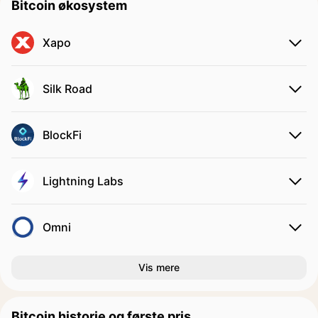
Bitcoin økosystem
Xapo
Silk Road
BlockFi
Lightning Labs
Omni
Vis mere
Bitcoin historie og første pris