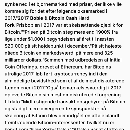
synke ned i et bjørnemarked med priser, der ikke ville
komme sig før det efterfølgende oksemarked i
2017."
2017 Boble & Bitcoin Cash Hard
Fork
"Prisboblen i 2017 var et skelsættende øjeblik for
Bitcoin.""Prisen på Bitcoin steg mere end 1900% fra
lige under $1.000 i begyndelsen af året til næsten
$20.000 på sit højdepunkt i december."På sit højeste
nåede Bitcoin en markedsværdi på mere end 325
milliarder dollars."Sammen med udbredelsen af ​​Initial
Coin Offerings, drevet af Ethereum, har Bitcoins
utrolige 2017-løb ført kryptocurrency ind i den
almindelige bevidsthed som et af de mest diskuterede
fænomener i 2017."Også bemærkelsesværdigt i 2017
oplevede Bitcoin sin mest omdiskuterede forgrening
til dato."Midt i stigende transaktionsgebyrer på Bitcoin
og stadigt mere divergerende synspunkter på
skalering af Bitcoin blev der indgået en aftale blandt
fremtrædende Bitcoin-interessenter, hvilket nu er
kendt som "New York-aftalen"."Aftalen var at støtte en