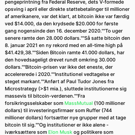
pengeprintning fra Federal Reserve, dets V-formede
opsving i april eller direkte støttebetalinger til millioner
af amerikanere, var det klart, at bitcoin ikke var færdig
ved $14.000, da den krydsede $20.000 for første
gang nogensinde den 16. december 2020.""To uger
senere ramte den 28.000 dollars.""Så satte bitcoin den
8. januar 2021 en ny rekord med en all-time high på
$41.429,38.""Siden Bitcoin ramte 41.000 dollars, har
den hovedsageligt drevet rundt omkring 30.000
dollars.""Bitcoin-prisen var ikke det eneste, der
accelererede i 2020.""Institutionel vedtagelse er
steget markant.""Anført af Paul Tudor Jones fra
Microstrategy (>$1 mia.), sluttede institutionerne sig
massevis til bitcoin-verdenen.""Fra
forsikringsselskaber som
MassMutual
(100 millioner
dollars) til investeringsfirmaer som Ruffer (744
millioner dollars) fortsætter nye grupper med at tage
bitcoin til sig.""Og institutioner er ikke alene -
iværksættere som
Elon Musk
og politikere som