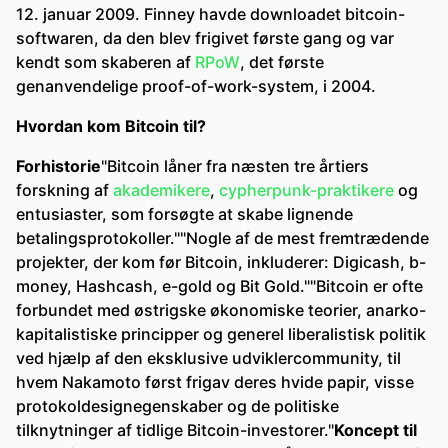
12. januar 2009. Finney havde downloadet bitcoin-
softwaren, da den blev frigivet første gang og var
kendt som skaberen af ​​
RPoW
, det første
genanvendelige proof-of-work-system, i 2004.
Hvordan kom Bitcoin til?
Forhistorie
"Bitcoin låner fra næsten tre årtiers
forskning af
akademikere
,
cypherpunk-praktikere
og
entusiaster, som forsøgte at skabe lignende
betalingsprotokoller.""Nogle af de mest fremtrædende
projekter, der kom før Bitcoin, inkluderer: Digicash, b-
money, Hashcash, e-gold og Bit Gold.""Bitcoin er ofte
forbundet med østrigske økonomiske teorier, anarko-
kapitalistiske principper og generel liberalistisk politik
ved hjælp af den eksklusive udviklercommunity, til
hvem Nakamoto først frigav deres hvide papir, visse
protokoldesignegenskaber og de politiske
tilknytninger af tidlige Bitcoin-investorer."
Koncept til