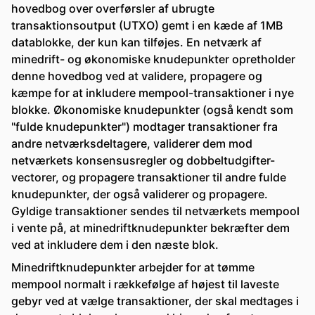
hovedbog over overførsler af ubrugte
transaktionsoutput (UTXO) gemt i en kæde af 1MB
datablokke, der kun kan tilføjes. En netværk af
minedrift- og økonomiske knudepunkter opretholder
denne hovedbog ved at validere, propagere og
kæmpe for at inkludere mempool-transaktioner i nye
blokke. Økonomiske knudepunkter (også kendt som
"fulde knudepunkter") modtager transaktioner fra
andre netværksdeltagere, validerer dem mod
netværkets konsensusregler og dobbeltudgifter-
vectorer, og propagere transaktioner til andre fulde
knudepunkter, der også validerer og propagere.
Gyldige transaktioner sendes til netværkets mempool
i vente på, at minedriftknudepunkter bekræfter dem
ved at inkludere dem i den næste blok.
Minedriftknudepunkter arbejder for at tømme
mempool normalt i rækkefølge af højest til laveste
gebyr ved at vælge transaktioner, der skal medtages i