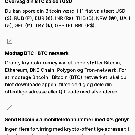
Overvåg din BTC saldo i USD
Du kan spore din Bitcoin værdi i 11 fiat valutaer: USD
($), RUB (₽), EUR (€), INR (₨), THB (฿), KRW (₩), UAH
(₴), GEL (₾), TRY (₺), GBP (£), BRL (R$).
Modtag BTC i BTC netværk
Cropty kryptokurrency wallet understøtter Bitcoin,
Ethereum, BNB Chain, Polygon og Tron-netværk. For
at modtage Bitcoin i Bitcoin (BTC) netværket, skal du
blot downloade appen, tilmelde dig og dele din
offentlige adresse eller QR-kode med afsenderen.
Send Bitcoin via mobiltelefonnummer med 0% gebyr
Ingen flere forvirring med krypto-offentlige adresser: i