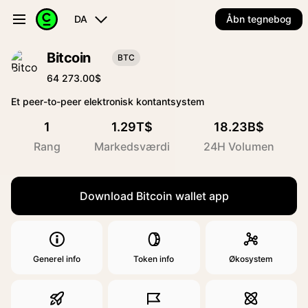
DA
Åbn tegnebog
Bitcoin
BTC
64 273.00$
Et peer-to-peer elektronisk kontantsystem
1
1.29T$
18.23B$
Rang
Markedsværdi
24H Volumen
Download Bitcoin wallet app
Generel info
Token info
Økosystem