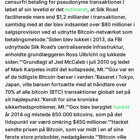
censurfri betaling for pseudonyme transaktioner.I
løbet af sin levetid er det
estimeret
, at Silk Road
faciliterede mere end $1,2 milliarder i transaktioner,
samtidig med at der blev indsamlet over $80 millioner i
salgsprovision ved at udnytte Bitcoin-netværket som
betalingsmetode."Siden blev lukket i 2013, da FBI
udnyttede Silk Road’s centraliserede infrastruktur,
anholdte grundlæggeren Ross Ulbricht og lukkede
siden.""Grundlagt af Jed McCaleb i juli 2010 og ledet
af Mark Karpeles indtil det kollapsede, Mt.""Gox var en
af de tidligste Bitcoin-børser i verden."Baseret i Tokyo,
Japan, ville børsen fortsætte med at håndtere over
70% af alle bitcoin (BTC) transaktioner globalt set på
sit højdepunkt."Kendt for sine kroniske
sikkerhedsproblemer, Mt.""Gox blev berygtet
hacket
år 2014 og mistede 850.000 bitcoins, som på det
tidspunkt var værd omkring $450 millioner.""Hacket
sendte prisen på Bitcoin, som var midt i en af sine
første store prisbobler, nedadgående.""Bitcoin ville