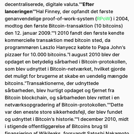
decentraliserede, digitale valuta.""
Efter
lanceringen
""Hal Finney, der opfandt det første
genanvendelige proof-of-work-system (
RPoW
) i 2004,
modtog den første Bitcoin-transaktion (10 bitcoins)
den 12. januar 2009.""I 2010 fandt den første kendte
kommercielle transaktion med bitcoin sted, da
programmøren Laszlo Hanyecz købte to Papa John's
pizzaer for 10.000 bitcoins."I august 2010 blev der
opdaget en betydelig sårbarhed i Bitcoin-protokollen,
som blev udnyttet i Bitcoin-netværket, hvilket gjorde
det muligt for brugerne at skabe en uendelig mængde
bitcoins."Transaktionerne, der udnyttede
sårbarheden, blev hurtigt opdaget og fjernet fra
Bitcoin blockchain, og sårbarheden blev rettet i en
netværksopgradering af Bitcoin-protokollen.""Dette
var den eneste store sikkerhedsfejl, der blev fundet
og udnyttet i Bitcoin's historie.""I december 2010, midt
i stigende offentliggørelse af Bitcoins brug til
finansiering af Wikileaks, forsvandt Satoshi Nakamoto