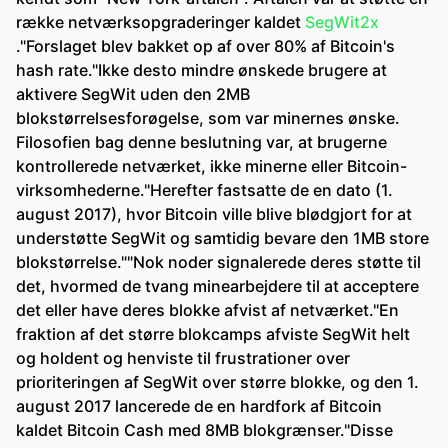
række netværksopgraderinger kaldet
SegWit2x
."Forslaget blev bakket op af over 80% af Bitcoin's
hash rate."Ikke desto mindre ønskede brugere at
aktivere SegWit uden den 2MB
blokstørrelsesforøgelse, som var minernes ønske.
Filosofien bag denne beslutning var, at brugerne
kontrollerede netværket, ikke minerne eller Bitcoin-
virksomhederne."Herefter fastsatte de en dato (1.
august 2017), hvor Bitcoin ville blive blødgjort for at
understøtte SegWit og samtidig bevare den 1MB store
blokstørrelse.""Nok noder signalerede deres støtte til
det, hvormed de tvang minearbejdere til at acceptere
det eller have deres blokke afvist af netværket."En
fraktion af det større blokcamps afviste SegWit helt
og holdent og henviste til frustrationer over
prioriteringen af SegWit over større blokke, og den 1.
august 2017 lancerede de en hardfork af Bitcoin
kaldet Bitcoin Cash med 8MB blokgrænser."Disse