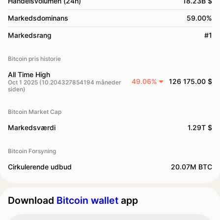
Handelsvolumen (24h)
18.23B $
Markedsdominans
59.00%
Markedsrang
#1
Bitcoin pris historie
All Time High
49.06%
126 175.00 $
Oct 1 2025 (10.204327854194 måneder
siden)
Bitcoin Market Cap
Markedsværdi
1.29T $
Bitcoin Forsyning
Cirkulerende udbud
20.07M BTC
Download
Bitcoin wallet
app