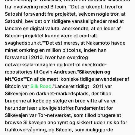
fra involvering med Bitcoin.""Det er ukendt, hvorfor
Satoshi forsvandt fra projektet, selvom nogle tror, at
Satoshi, bevidst om tidligere vanskeligheder med at
lancere en digital valuta, anerkendte, at en leder af
Bitcoin-projektet kunne være et centralt
svaghedspunkt.""Det estimeres, at Nakamoto havde
minet omkring en million bitcoins, inden han
forsvandt i 2010, hvor han overdrog
netværksalarmnøglen og kontrol over kode-
repositories til Gavin Andresen."
Silkevejen og
Mt."Gox
""En af de mest ikoniske tidlige anvendelser af
Bitcoin var
Silk Road
."Lanceret tidligt i 2011 var
Silkevejen en darknet-markedsplads, der tillod
brugerne at købe og sælge en bred vifte af varer,
herunder især ulovlige stoffer.Fundamentet for
Silkevejen var Tor-netværket, som tillod brugere at
browse Silkevejen anonymt og sikkert uden risiko for
trafikovervågning, og Bitcoin, som muliggjorde